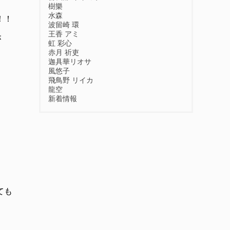
樹樂
水森
！！
波留崎 環
王香 アミ
が
虹 彩心
赤月 祈吏
迦具華リオサ
風悠子
飛鳥野 リイカ
龍空
新着情報
ても