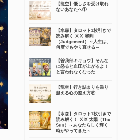
【龍空】優しさを受け取れ
ないあなたへ①
【水森】タロット1枚引きで
読み解く ⅩⅩ 審判
（Judgement）～人生は、
何度でもやり直せる～
【曽我部キキョウ】そんな
に怒ると血圧が上がるよ！
と言われなくなった
【龍空】行き詰まりを乗り
越える心の整え方⑤
【水森】タロット1枚引きで
読み解く！ ⅩⅨ 太陽（The
Sun）～あなたらしく輝く
時がやってきた～