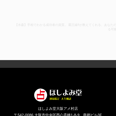
【水森】手相でわかる成功者の資質。 覇王線‼️が教えてくれる、あなた
る可能
ほしよみ堂大阪アメ村店
〒542-0086
大阪市中央区西心斎橋1-8-9 商都ビル3F