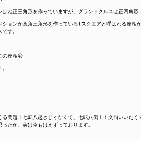
ンはね正三角形を作っていますが、グランドクルスは正四角形
ジションが直角三角形を作っているTスクエアと呼ばれる座相
スです。
の座相😢
す。
くる問題！七転八起きじゃなくて、七転八倒！！文句いいたく
思ったか。実は今もはえずっております。