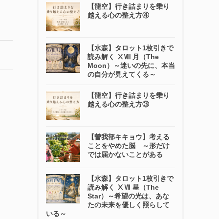
【龍空】行き詰まりを乗り
越える心の整え方④
【水森】タロット1枚引きで
読み解く ⅩⅧ 月（The
Moon）～迷いの先に、本当
の自分が見えてくる～
【龍空】行き詰まりを乗り
越える心の整え方③
【曽我部キキョウ】考える
ことをやめた脳 ～形だけ
では届かないことがある
【水森】タロット1枚引きで
読み解く ⅩⅦ 星（The
Star）～希望の光は、あな
たの未来を優しく照らして
いる～