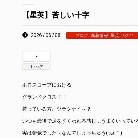
【星英】苦しい十字
2026 / 06 / 08
ブログ
,
新着情報
,
星英 サクヤ
-
シェア
ホロスコープにおける
グランドクロス！！
持っている方、ツラクナイ～？
いつも最後で足をすくわれる感じ…うまくいってい
実は錯覚でした～なんてしょっちゅう(´;ω;｀)