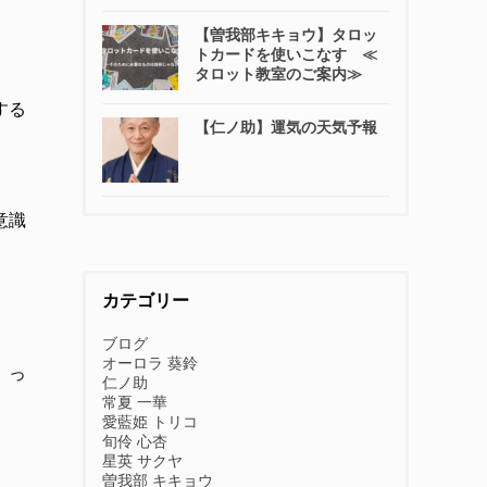
【曽我部キキョウ】タロッ
トカードを使いこなす ≪
タロット教室のご案内≫
する
【仁ノ助】運気の天気予報
意識
カテゴリー
ブログ
オーロラ 葵鈴
」っ
仁ノ助
常夏 一華
愛藍姫 トリコ
旬伶 心杏
星英 サクヤ
曽我部 キキョウ