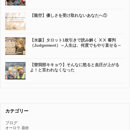
【龍空】優しさを受け取れないあなたへ①
【水森】タロット1枚引きで読み解く ⅩⅩ 審判
（Judgement）～人生は、何度でもやり直せる～
【曽我部キキョウ】そんなに怒ると血圧が上がる
よ！と言われなくなった
カテゴリー
ブログ
オーロラ 葵鈴