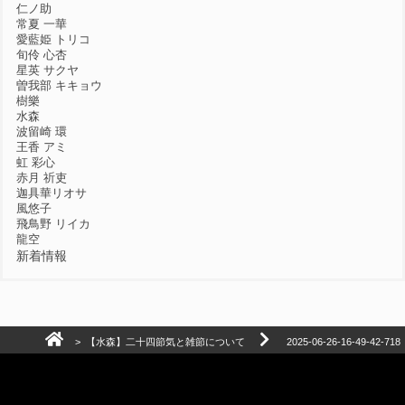
仁ノ助
常夏 一華
愛藍姫 トリコ
旬伶 心杏
星英 サクヤ
曽我部 キキョウ
樹樂
水森
波留崎 環
王香 アミ
虹 彩心
赤月 祈吏
迦具華リオサ
風悠子
飛鳥野 リイカ
龍空
新着情報
>
【水森】二十四節気と雑節について
2025-06-26-16-49-42-718