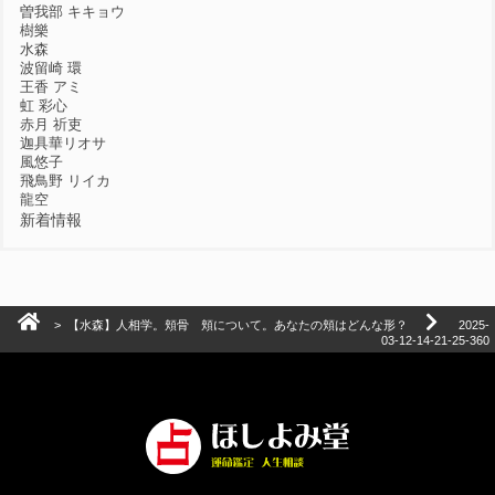
曽我部 キキョウ
樹樂
水森
波留崎 環
王香 アミ
虹 彩心
赤月 祈吏
迦具華リオサ
風悠子
飛鳥野 リイカ
龍空
新着情報
>
【水森】人相学。頬骨 頬について。あなたの頬はどんな形？
2025-
03-12-14-21-25-360