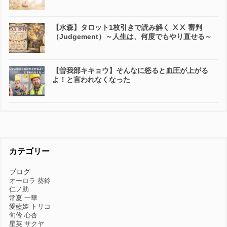
【水森】タロット1枚引きで読み解く ⅩⅩ 審判
（Judgement）～人生は、何度でもやり直せる～
【曽我部キキョウ】そんなに怒ると血圧が上がる
よ！と言われなくなった
カテゴリー
ブログ
オーロラ 葵鈴
仁ノ助
常夏 一華
愛藍姫 トリコ
旬伶 心杏
星英 サクヤ