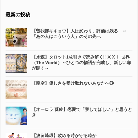
最新の投稿
【曽我部キキョウ】人は変わり、評価は残る ～
「あの人はこういう人」のその先へ
【水森】タロット1枚引きで読み解く‼️ ⅩⅩⅠ 世界
（The World）～ひとつの物語が完成し、新しい扉
が開く～
【龍空】優しさを受け取れないあなたへ③
【オーロラ 葵鈴】恋愛で「察してほしい」と思うと
き
【波留崎環】攻める時か守る時か