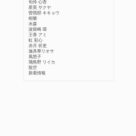
旬伶 心杏
星英 サクヤ
曽我部 キキョウ
樹樂
水森
波留崎 環
王香 アミ
虹 彩心
赤月 祈吏
迦具華リオサ
風悠子
飛鳥野 リイカ
龍空
新着情報