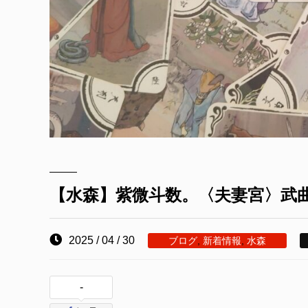
【水森】紫微斗数。〈夫妻宮〉武
2025 / 04 / 30
ブログ
,
新着情報
,
水森
-