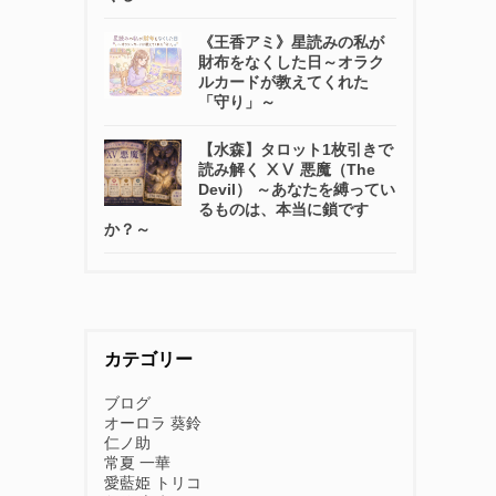
《王香アミ》星読みの私が
財布をなくした日～オラク
ルカードが教えてくれた
「守り」～
【水森】タロット1枚引きで
読み解く ⅩⅤ 悪魔（The
Devil） ～あなたを縛ってい
るものは、本当に鎖です
か？～
カテゴリー
ブログ
オーロラ 葵鈴
仁ノ助
常夏 一華
愛藍姫 トリコ