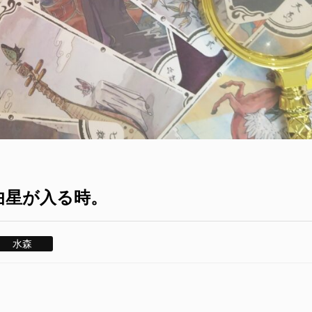
曲星が入る時。
水森