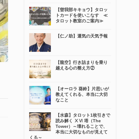
【曽我部キキョウ】タロッ
トカードを使いこなす ≪
タロット教室のご案内≫
【仁ノ助】運気の天気予報
【龍空】行き詰まりを乗り
越える心の整え方②
【オーロラ 葵鈴】片思いが
教えてくれる、本当に大切
なこと
【水森】タロット1枚引きで
読み解く ⅩⅥ 塔（The
Tower）～壊れることで、
本当に大切なものが見えて
くる～