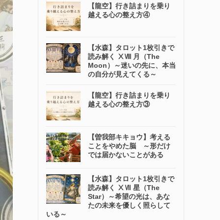
【龍空】行き詰まりを乗り
越える心の整え方④
【水森】タロット1枚引きで
読み解く ⅩⅧ 月（The
Moon）～迷いの先に、本当
の自分が見えてくる～
【龍空】行き詰まりを乗り
越える心の整え方③
【曽我部キキョウ】考える
ことをやめた脳 ～形だけ
では届かないことがある
【水森】タロット1枚引きで
読み解く ⅩⅦ 星（The
Star）～希望の光は、あな
たの未来を優しく照らして
いる～