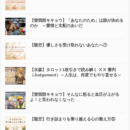
【曽我部キキョウ】「あなたのため」は誰が決める
のか ～愛情と支配のあいだ
【龍空】優しさを受け取れないあなたへ①
【水森】タロット1枚引きで読み解く ⅩⅩ 審判
（Judgement）～人生は、何度でもやり直せる～
【曽我部キキョウ】そんなに怒ると血圧が上がる
よ！と言われなくなった
【龍空】行き詰まりを乗り越える心の整え方⑤