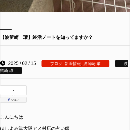
【波留崎 環】終活ノートを知ってますか？
2025 / 02 / 15
ブログ
,
新着情報
,
波留崎 環
波
留崎 環
-
シェア
こんにちは
ほしよみ堂大阪アメ村店の占い師