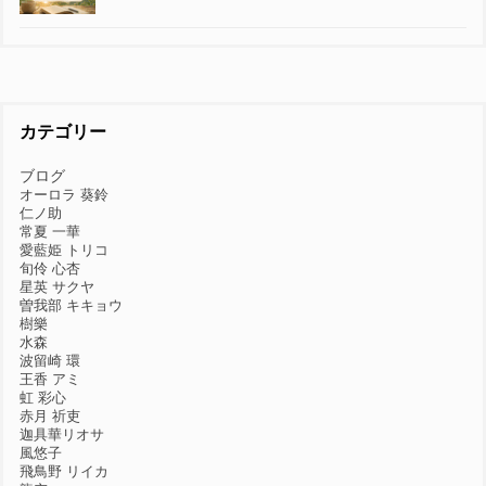
カテゴリー
ブログ
オーロラ 葵鈴
仁ノ助
常夏 一華
愛藍姫 トリコ
旬伶 心杏
星英 サクヤ
曽我部 キキョウ
樹樂
水森
波留崎 環
王香 アミ
虹 彩心
赤月 祈吏
迦具華リオサ
風悠子
飛鳥野 リイカ