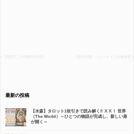
« 【龍空】二十四節気(8月)
《赤月祈吏》バレンタインの後夜祭 »
最新の投稿
【水森】タロット1枚引きで読み解く‼️ ⅩⅩⅠ 世界
（The World）～ひとつの物語が完成し、新しい扉
が開く～