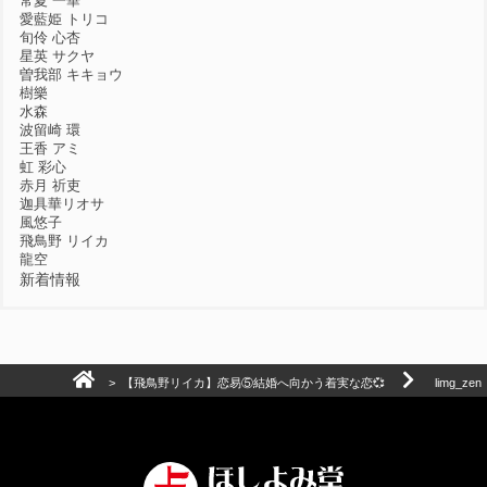
常夏 一華
愛藍姫 トリコ
旬伶 心杏
星英 サクヤ
曽我部 キキョウ
樹樂
水森
波留崎 環
王香 アミ
虹 彩心
赤月 祈吏
迦具華リオサ
風悠子
飛鳥野 リイカ
龍空
新着情報
>
【飛鳥野リイカ】恋易⑤結婚へ向かう着実な恋💞
limg_zen