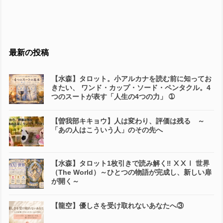
最新の投稿
【水森】タロット。小アルカナを読む前に知ってお
きたい、 ワンド・カップ・ソード・ペンタクル。4
つのスートが表す「人生の4つの力」 ➀
【曽我部キキョウ】人は変わり、評価は残る ～
「あの人はこういう人」のその先へ
【水森】タロット1枚引きで読み解く‼️ ⅩⅩⅠ 世界
（The World）～ひとつの物語が完成し、新しい扉
が開く～
【龍空】優しさを受け取れないあなたへ③