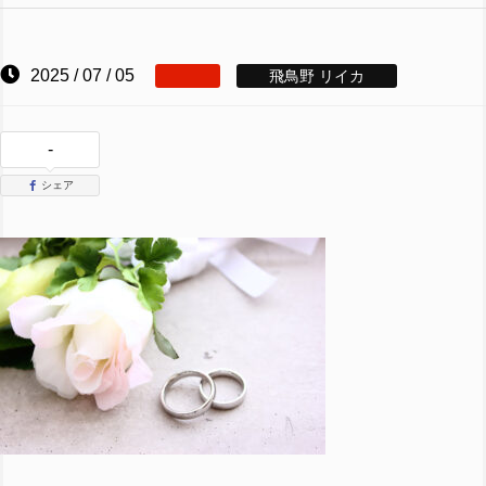
2025 / 07 / 05
飛鳥野 リイカ
-
シェア