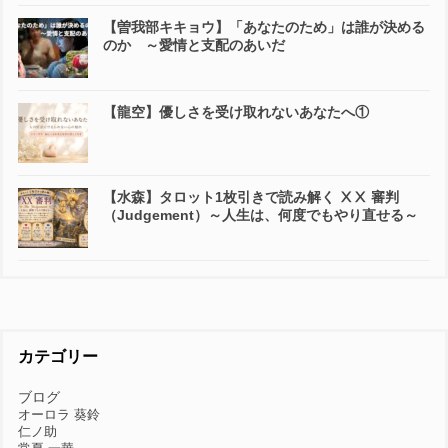
【曽我部キキョウ】「あなたのため」は誰が決める
のか ～愛情と支配のあいだ
【龍空】優しさを受け取れないあなたへ①
【水森】タロット1枚引きで読み解く ⅩⅩ 審判
（Judgement）～人生は、何度でもやり直せる～
カテゴリー
ブログ
オーロラ 葵鈴
仁ノ助