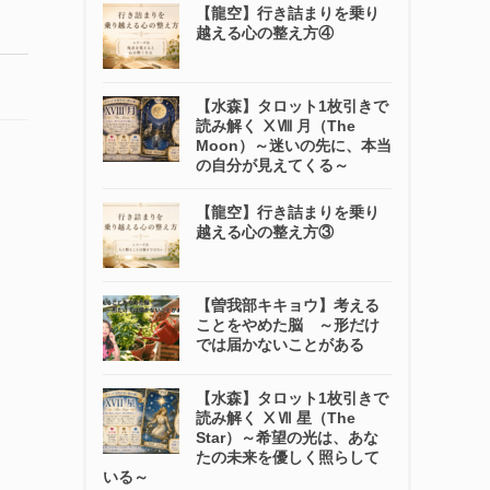
【龍空】行き詰まりを乗り
越える心の整え方④
【水森】タロット1枚引きで
読み解く ⅩⅧ 月（The
Moon）～迷いの先に、本当
の自分が見えてくる～
【龍空】行き詰まりを乗り
越える心の整え方③
【曽我部キキョウ】考える
ことをやめた脳 ～形だけ
では届かないことがある
【水森】タロット1枚引きで
読み解く ⅩⅦ 星（The
Star）～希望の光は、あな
たの未来を優しく照らして
いる～