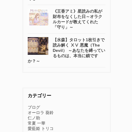
《王香アミ》星読みの私が
財布をなくした日～オラク
ルカードが教えてくれた
「守り」～
【水森】タロット1枚引きで
読み解く ⅩⅤ 悪魔（The
Devil） ～あなたを縛ってい
るものは、本当に鎖です
か？～
カテゴリー
ブログ
オーロラ 葵鈴
仁ノ助
常夏 一華
愛藍姫 トリコ