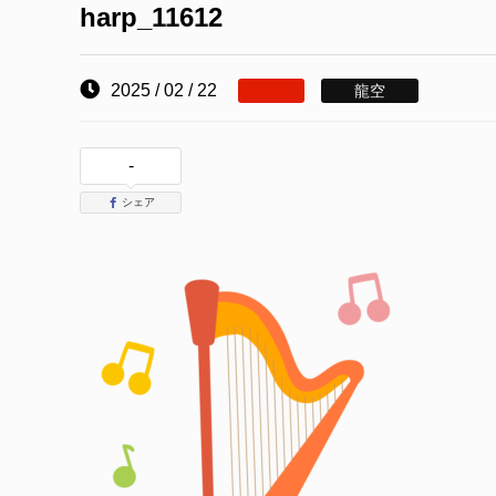
harp_11612
2025 / 02 / 22
龍空
-
シェア