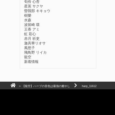
旬伶 心杏
星英 サクヤ
曽我部 キキョウ
樹樂
水森
波留崎 環
王香 アミ
虹 彩心
赤月 祈吏
迦具華リオサ
風悠子
飛鳥野 リイカ
龍空
新着情報
>
【龍空】ハープの音色は最強の癒やし
harp_11612