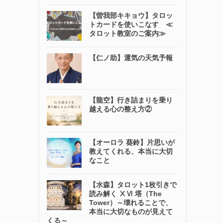
【曽我部キキョウ】タロッ
トカードを使いこなす ≪
タロット教室のご案内≫
【仁ノ助】運気の天気予報
【龍空】行き詰まりを乗り
越える心の整え方②
【オーロラ 葵鈴】片思いが
教えてくれる、本当に大切
なこと
【水森】タロット1枚引きで
読み解く ⅩⅥ 塔（The
Tower）～壊れることで、
本当に大切なものが見えて
くる～